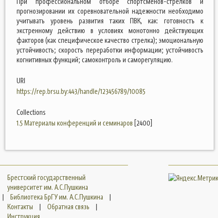
При профессиональном отборе спортсменов-стрелков и
прогнозировании их соревновательной надежности необходимо
учитывать уровень развития таких ПВК, как: готовность к
экстренному действию в условиях монотонно действующих
факторов (как специфическое качество стрелка); эмоциональную
устойчивость; скорость переработки информации; устойчивость
когнитивных функций; самоконтроль и саморегуляцию.
URI
https://rep.brsu.by:443/handle/123456789/10085
Collections
1.5 Материалы конференций и семинаров
[2400]
Брестский государственный
университет им. А.С.Пушкина
|
Библиотека БрГУ им. А.С.Пушкина
|
Контакты
|
Обратная связь
|
Инструкция