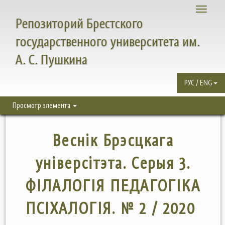
Toggle
Репозиторий Брестского
navigati
государственного университета им.
А. С. Пушкина
РУС / ENG
Просмотр элемента
Веснік Брэсцкага
універсітэта. Серыя 3.
ФІЛАЛОГІЯ ПЕДАГОГІКА
ПСІХАЛОГІЯ. № 2 / 2020