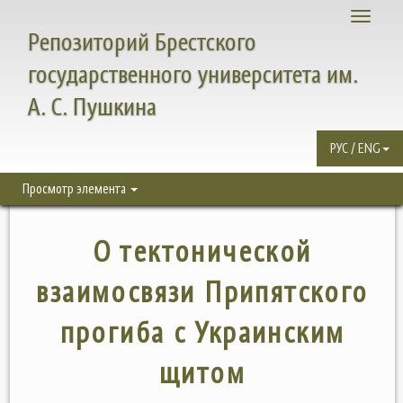
Toggle
Репозиторий Брестского
navigati
государственного университета им.
А. С. Пушкина
РУС / ENG
Просмотр элемента
О тектонической
взаимосвязи Припятского
прогиба с Украинским
щитом