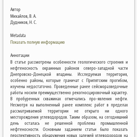
Автор
Михайлов, В. А.
Дудников, Н. С.
Metadata
Показать полную информацию
Аннотации
В статье рассмотрены особенности геологического строения и
нефтеносность окраинных районов северо-западной части
Днепровско-Донецкой впадины. Исследуемая территория,
особенно районы, которые граничат с Припятским прогибом,
изучены недостаточно. Проведенные ранее сейсморазведочные
работы носили преимущественно рекогносцировочный характер.
В пробуренных скважинах отмечались про-явления нефти.
Несмотря на выполненный ранее комплекс работ в пределах
рассматриваемой территории не открыто ни одного
месторождения углеводородов. Таким образом, на сегодняшний
день осталась не решенной проблема промышленной
нефтеносности. Основным заданием статьи было показать
перспективность обнаружения новых залежей углеводородов на