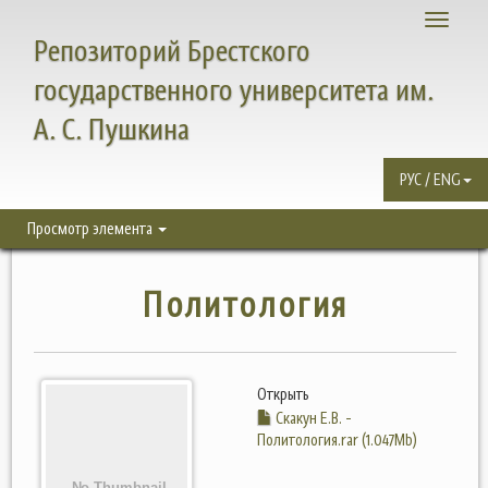
Toggle
Репозиторий Брестского
navigati
государственного университета им.
А. С. Пушкина
РУС / ENG
Просмотр элемента
Политология
Открыть
Скакун Е.В. -
Политология.rar (1.047Mb)