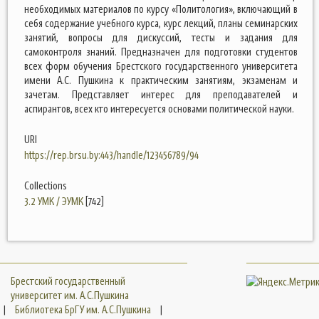
необходимых материалов по курсу «Политология», включающий в
себя содержание учебного курса, курс лекций, планы семинарских
занятий, вопросы для дискуссий, тесты и задания для
самоконтроля знаний. Предназначен для подготовки студентов
всех форм обучения Брестского государственного университета
имени А.С. Пушкина к практическим занятиям, экзаменам и
зачетам. Представляет интерес для преподавателей и
аспирантов, всех кто интересуется основами политической науки.
URI
https://rep.brsu.by:443/handle/123456789/94
Collections
3.2 УМК / ЭУМК
[742]
Брестский государственный
университет им. А.С.Пушкина
|
Библиотека БрГУ им. А.С.Пушкина
|