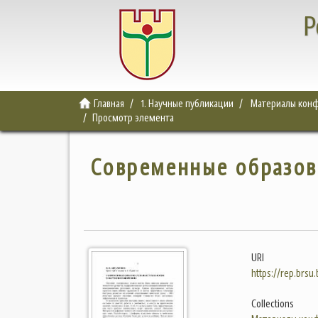
Р
Главная
1. Научные публикации
Материалы конф
Просмотр элемента
Cовременные образов
URI
https://rep.brsu
Collections