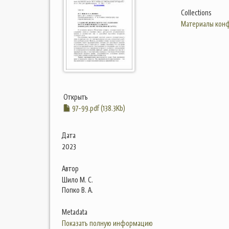
Collections
Материалы конф
Открыть
97-99.pdf (138.3Kb)
Дата
2023
Автор
Шило М. С.
Попко В. А.
Metadata
Показать полную информацию