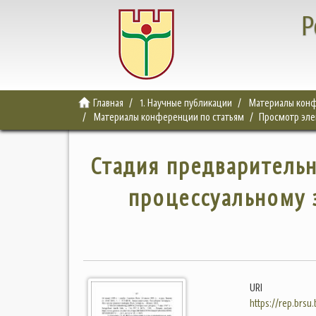
Р
Главная
1. Научные публикации
Материалы конф
Материалы конференции по статьям
Просмотр эл
Стадия предварительн
процессуальному 
URI
https://rep.brsu