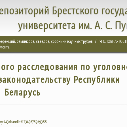
епозиторий Брестского госуд
университета им. А. С. П
еренций, семинаров, съездов, сборники научных трудов
УГОЛОВНАЯ ЮСТИ
емента
ого расследования по уголовн
законодательству Республики
Беларусь
.by:443/handle/123456789/9388