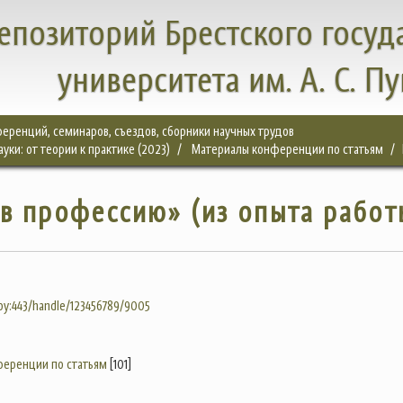
епозиторий Брестского госуд
университета им. А. С. П
еренций, семинаров, съездов, сборники научных трудов
ки: от теории к практике (2023)
Материалы конференции по статьям
в профессию» (из опыта работ
.by:443/handle/123456789/9005
еренции по статьям
[101]