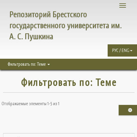
Toggle
Репозиторий Брестского
navigati
государственного университета им.
А. С. Пушкина
РУС / ENG
Фильтровать по: Теме
Фильтровать по: Теме
Отображаемые элементы 1-5 из 1