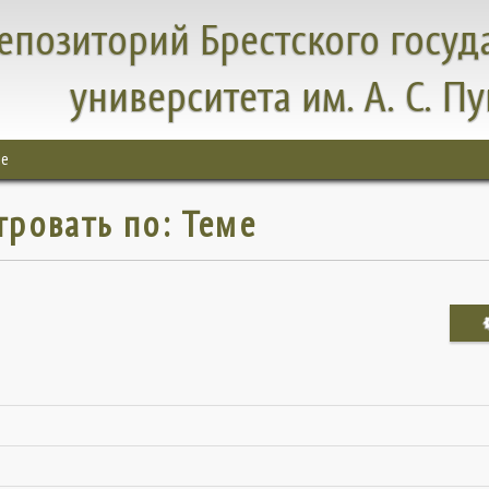
епозиторий Брестского госуд
университета им. А. С. П
ме
тровать по: Теме