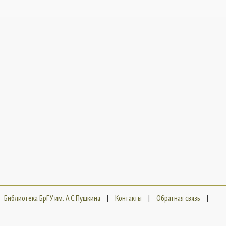
Библиотека БрГУ им. А.С.Пушкина
|
Контакты
|
Обратная связь
|