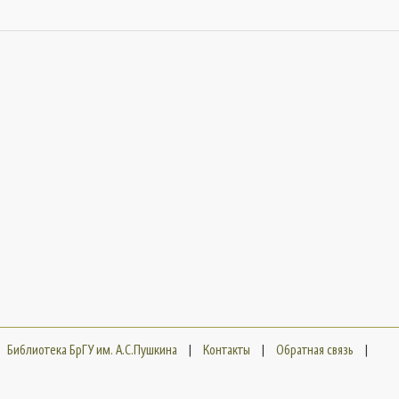
Библиотека БрГУ им. А.С.Пушкина
|
Контакты
|
Обратная связь
|