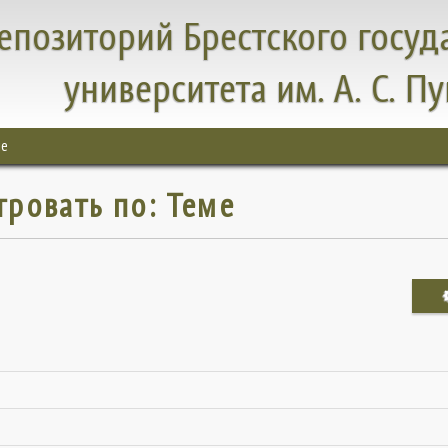
епозиторий Брестского госуд
университета им. А. С. П
ме
тровать по: Теме