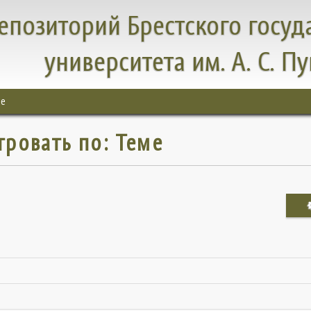
епозиторий Брестского госуд
университета им. А. С. П
ме
тровать по: Теме