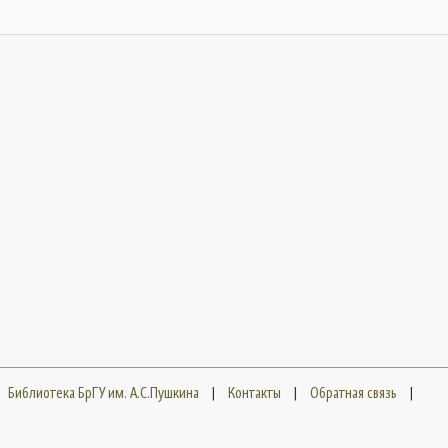
Библиотека БрГУ им. А.С.Пушкина
|
Контакты
|
Обратная связь
|