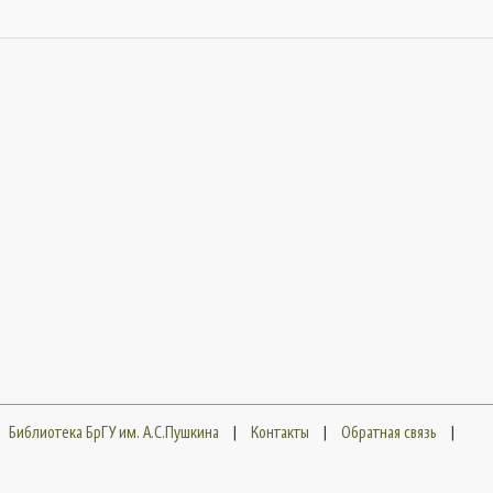
Библиотека БрГУ им. А.С.Пушкина
|
Контакты
|
Обратная связь
|