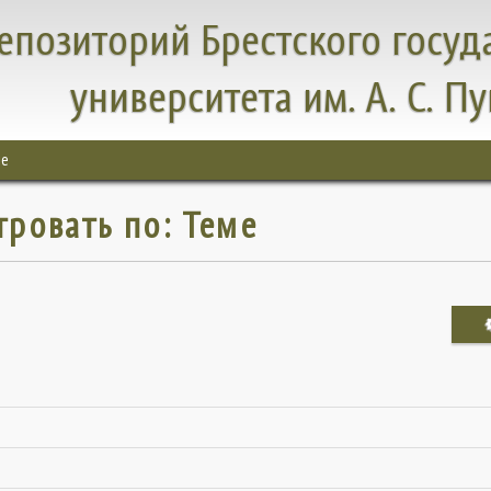
епозиторий Брестского госуд
университета им. А. С. П
ме
тровать по: Теме