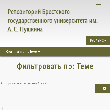
Toggle
Репозиторий Брестского
navigati
государственного университета им.
А. С. Пушкина
РУС / ENG
Фильтровать по: Теме
Фильтровать по: Теме
Отображаемые элементы 1-5 из 1