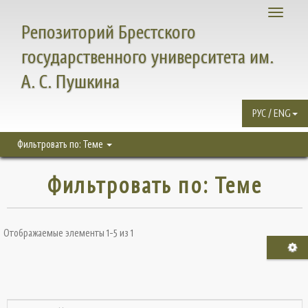
Toggle
Репозиторий Брестского
navigati
государственного университета им.
А. С. Пушкина
РУС / ENG
Фильтровать по: Теме
Фильтровать по: Теме
Отображаемые элементы 1-5 из 1