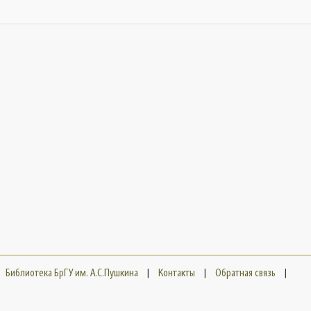
Библиотека БрГУ им. А.С.Пушкина
|
Контакты
|
Обратная связь
|