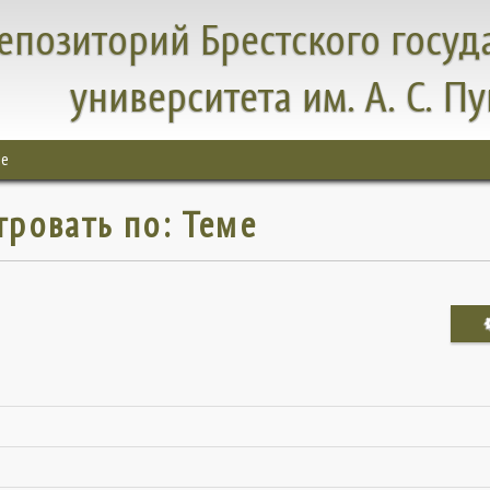
епозиторий Брестского госуд
университета им. А. С. П
ме
тровать по: Теме