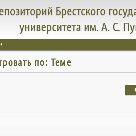
епозиторий Брестского госуд
университета им. А. С. П
ме
тровать по: Теме