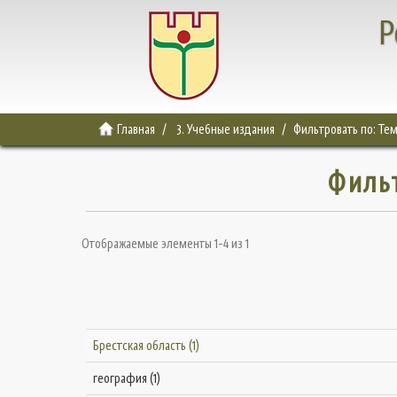
Р
Главная
3. Учебные издания
Фильтровать по: Те
Филь
Отображаемые элементы 1-4 из 1
Брестская область (1)
география (1)