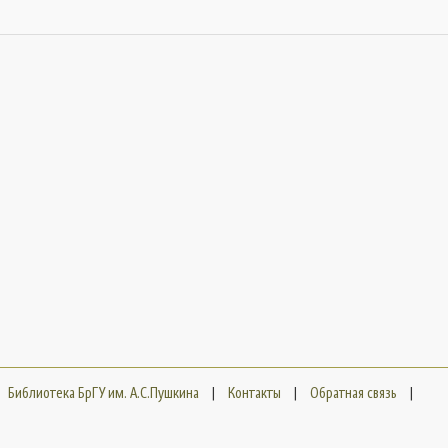
Библиотека БрГУ им. А.С.Пушкина
|
Контакты
|
Обратная связь
|