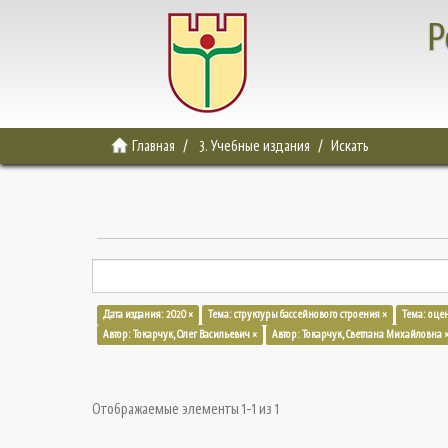
Р
Главная
3. Учебные издания
Искать
Дата издания: 2020 ×
Тема: структуры бассейнового строения ×
Тема: оце
Автор: Токарчук, Олег Васильевич ×
Автор: Токарчук, Светлана Михайловна 
Отображаемые элементы 1-1 из 1