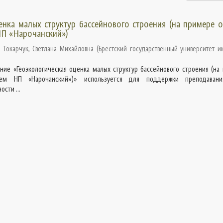
енка малых структур бассейнового строения (на примере 
НП «Нарочанский»)
;
Токарчук, Светлана Михайловна
(
Брестский государственный университет им
ние «Геоэкологическая оценка малых структур бассейнового строения (на
стем НП «Нарочанский»)» используется для поддержки преподавани
сти ...