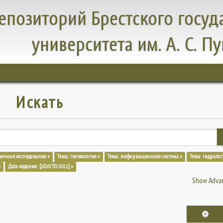
епозиторий Брестского госуд
университета им. А. С. П
Искать
ночные исследования ×
Тема: геоэкология ×
Тема: информационная система ×
Тема: гидролог
×
Дата издания: [2020 TO 2022] ×
Show Advan