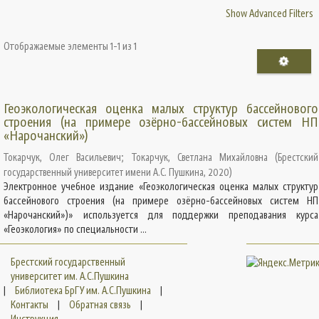
Show Advanced Filters
Отображаемые элементы 1-1 из 1
Геоэкологическая оценка малых структур бассейнового
строения (на примере озёрно-бассейновых систем НП
«Нарочанский»)
Токарчук, Олег Васильевич
;
Токарчук, Светлана Михайловна
(
Брестский
государственный университет имени А.С. Пушкина
,
2020
)
Электронное учебное издание «Геоэкологическая оценка малых структур
бассейнового строения (на примере озёрно-бассейновых систем НП
«Нарочанский»)» используется для поддержки преподавания курса
«Геоэкология» по специальности ...
Брестский государственный
университет им. А.С.Пушкина
|
Библиотека БрГУ им. А.С.Пушкина
|
Контакты
|
Обратная связь
|
Инструкция