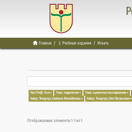
Р
Главная
3. Учебные издания
Искать
Has File(s): true ×
Тема: гидрология ×
Тема: оценочные исследования ×
Автор: Токарчук, Светлана Михайловна ×
Автор: Токарчук, Олег Васильевич 
Отображаемые элементы 1-1 из 1