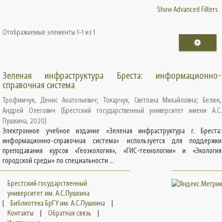
Show Advanced Filters
Отображаемые элементы 1-1 из 1
Зеленая инфраструктура Бреста: информационно-
справочная система
Трофимчук, Денис Анатольевич
;
Токарчук, Светлана Михайловна
;
Белюк,
Андрей Олегович
(
Брестский государственный университет имени А.С.
Пушкина
,
2020
)
Электронное учебное издание «Зеленая инфраструктура г. Бреста:
информационно-справочная система» используется для поддержки
преподавания курсов «Геоэкология», «ГИС-технологии» и «Экология
городской среды» по специальности ...
Брестский государственный
университет им. А.С.Пушкина
|
Библиотека БрГУ им. А.С.Пушкина
|
Контакты
|
Обратная связь
|