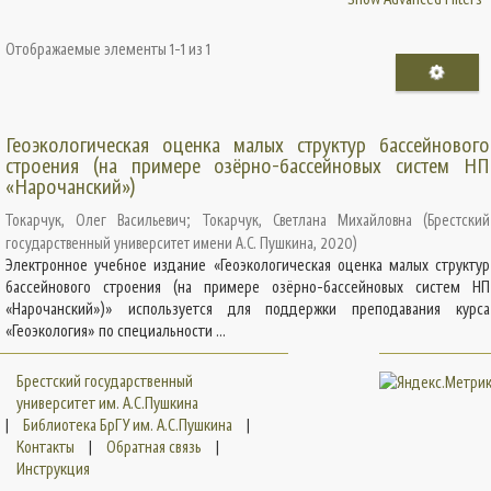
Отображаемые элементы 1-1 из 1
Геоэкологическая оценка малых структур бассейнового
строения (на примере озёрно-бассейновых систем НП
«Нарочанский»)
Токарчук, Олег Васильевич
;
Токарчук, Светлана Михайловна
(
Брестский
государственный университет имени А.С. Пушкина
,
2020
)
Электронное учебное издание «Геоэкологическая оценка малых структур
бассейнового строения (на примере озёрно-бассейновых систем НП
«Нарочанский»)» используется для поддержки преподавания курса
«Геоэкология» по специальности ...
Брестский государственный
университет им. А.С.Пушкина
|
Библиотека БрГУ им. А.С.Пушкина
|
Контакты
|
Обратная связь
|
Инструкция