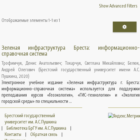
Show Advanced Filters
Отображаемые элементы 1-1 из 1
Зеленая инфраструктура Бреста: информационно-
справочная система
Трофимчук, Денис Анатольевич
;
Токарчук, Светлана Михайловна
;
Белюк,
Андрей Олегович
(
Брестский государственный университет имени А.С.
Пушкина
,
2020
)
Электронное учебное издание «Зеленая инфраструктура г. Бреста:
информационно-справочная система» используется для поддержки
преподавания курсов «Геоэкология», «ГИС-технологии» и «Экология
городской среды» по специальности ...
Брестский государственный
университет им. А.С.Пушкина
|
Библиотека БрГУ им. А.С.Пушкина
|
Контакты
|
Обратная связь
|