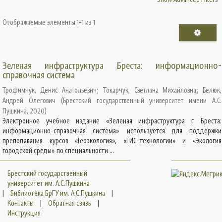
Отображаемые элементы 1-1 из 1
Зеленая инфраструктура Бреста: информационно-
справочная система
Трофимчук, Денис Анатольевич
;
Токарчук, Светлана Михайловна
;
Белюк,
Андрей Олегович
(
Брестский государственный университет имени А.С.
Пушкина
,
2020
)
Электронное учебное издание «Зеленая инфраструктура г. Бреста:
информационно-справочная система» используется для поддержки
преподавания курсов «Геоэкология», «ГИС-технологии» и «Экология
городской среды» по специальности ...
Брестский государственный
университет им. А.С.Пушкина
|
Библиотека БрГУ им. А.С.Пушкина
|
Контакты
|
Обратная связь
|
Инструкция