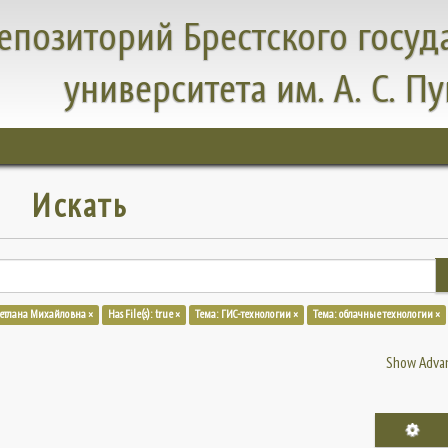
епозиторий Брестского госуд
университета им. А. С. П
Искать
ветлана Михайловна ×
Has File(s): true ×
Тема: ГИС-технологии ×
Тема: облачные технологии ×
Show Advan