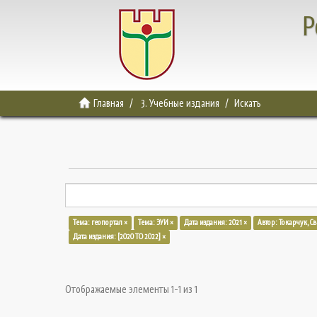
Р
Главная
3. Учебные издания
Искать
Тема: геопортал ×
Тема: ЭУИ ×
Дата издания: 2021 ×
Автор: Токарчук, С
Дата издания: [2020 TO 2022] ×
Отображаемые элементы 1-1 из 1