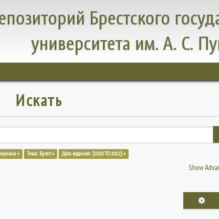
епозиторий Брестского госуд
университета им. А. С. П
Искать
мировна ×
Тема: Брест ×
Дата издания: [2020 TO 2022] ×
Show Advan