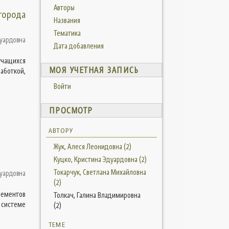
Авторы
города
Названия
Тематика
дуардовна
Дата добавления
учащихся
МОЯ УЧЕТНАЯ ЗАПИСЬ
аботкой,
Войти
ПРОСМОТР
АВТОРУ
Жук, Алеся Леонидовна (2)
Куцко, Кристина Эдуардовна (2)
Токарчук, Светлана Михайловна
дуардовна
(2)
лементов
Толкач, Галина Владимировна
 системе
(2)
ТЕМЕ