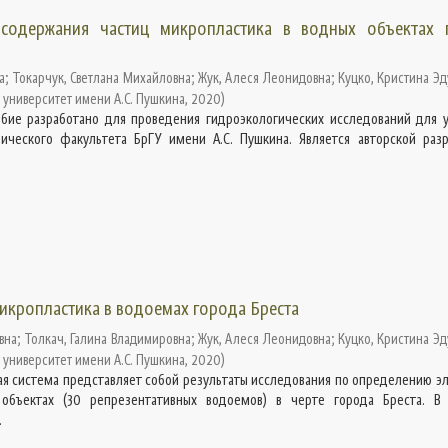
содержания частиц микропластика в водных объектах 
а
;
Токарчук, Светлана Михайловна
;
Жук, Алеся Леонидовна
;
Куцко, Кристина Э
 университет имени А.С. Пушкина
,
2020
)
бие разработано для проведения гидроэкологических исследований для 
ического факультета БрГУ имени А.С. Пушкина. Является авторской разр
икропластика в водоемах города Бреста
вна
;
Толкач, Галина Владимировна
;
Жук, Алеся Леонидовна
;
Куцко, Кристина Э
 университет имени А.С. Пушкина
,
2020
)
 система представляет собой результаты исследования по определению э
объектах (30 репрезентативных водоемов) в черте города Бреста. В
.