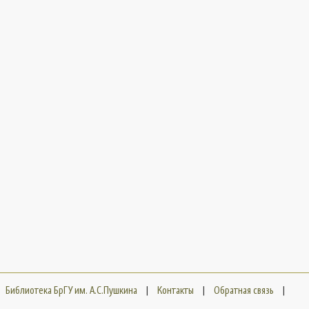
Библиотека БрГУ им. А.С.Пушкина
|
Контакты
|
Обратная связь
|