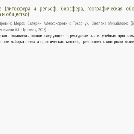
 (литосфера и рельеф, биосфера, географическая обо
а и общество)
ирович
;
Мороз, Валерий Александрович
;
Токарчук, Светлана Михайловна
(
Б
т имени А.С. Пушкина
,
2015
)
ского комплекса вошли следующие структурные части: учебная программ
ботки лабораторных и практических занятий; требования к контролю знани