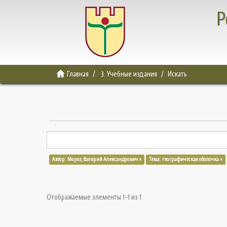
Р
Главная
3. Учебные издания
Искать
Автор: Мороз, Валерий Александрович ×
Тема: географическая оболочка ×
Отображаемые элементы 1-1 из 1