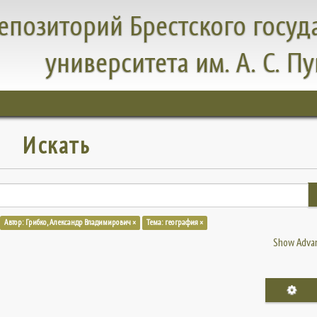
епозиторий Брестского госуд
университета им. А. С. П
Искать
Автор: Грибко, Александр Владимирович ×
Тема: география ×
Show Advan