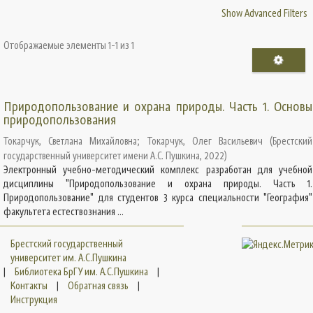
Show Advanced Filters
Отображаемые элементы 1-1 из 1
Природопользование и охрана природы. Часть 1. Основы
природопользования
Токарчук, Светлана Михайловна
;
Токарчук, Олег Васильевич
(
Брестский
государственный университет имени А.С. Пушкина
,
2022
)
Электронный учебно-методический комплекс разработан для учебной
дисциплины "Природопользование и охрана природы. Часть 1.
Природопользование" для студентов 3 курса специальности "География"
факультета естествознания ...
Брестский государственный
университет им. А.С.Пушкина
|
Библиотека БрГУ им. А.С.Пушкина
|
Контакты
|
Обратная связь
|
Инструкция