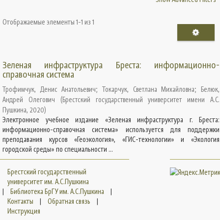
Отображаемые элементы 1-1 из 1
Зеленая инфраструктура Бреста: информационно-
справочная система
Трофимчук, Денис Анатольевич
;
Токарчук, Светлана Михайловна
;
Белюк,
Андрей Олегович
(
Брестский государственный университет имени А.С.
Пушкина
,
2020
)
Электронное учебное издание «Зеленая инфраструктура г. Бреста:
информационно-справочная система» используется для поддержки
преподавания курсов «Геоэкология», «ГИС-технологии» и «Экология
городской среды» по специальности ...
Брестский государственный
университет им. А.С.Пушкина
|
Библиотека БрГУ им. А.С.Пушкина
|
Контакты
|
Обратная связь
|
Инструкция