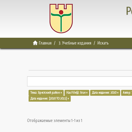
Р
Главная
3. Учебные издания
Искать
Тема: Брестский район ×
Has File(s): true ×
Дата издания: 2020 ×
Автор:
Дата издания: [2020 TO 2022] ×
Отображаемые элементы 1-1 из 1