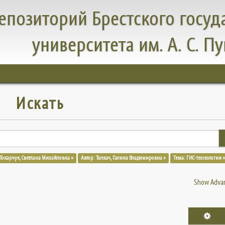
епозиторий Брестского госуд
университета им. А. С. П
Искать
 Токарчук, Светлана Михайловна ×
Автор: Толкач, Галина Владимировна ×
Тема: ГИС-технологии ×
Show Advan