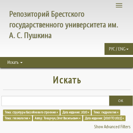
Toggle
Репозиторий Брестского
navigati
государственного университета им.
А. С. Пушкина
РУС / ENG
Искать
Искать
OK
Тема: структуры бассейнового строения ×
Дата издания: 2020 ×
Тема: гидрология ×
Тема: геоэкология ×
Автор: Токарчук, Олег Васильевич ×
Дата издания: [2020 TO 2022] ×
Show Advanced Filters