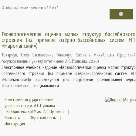
Отображаемые элементы 1-1 из 1
Геоэкологическая оценка малых структур бассейнового
строения (на примере озёрно-бассейновых систем НП
«Нарочанский»)
Токарчук, Олег Васильевич
;
Токарчук, Светлана Михайловна
(
Брестский
государственный университет имени А.С. Пушкина
,
2020
)
Электронное учебное издание «Геоэкологическая оценка малых структур
бассейнового строения (на примере озёрно-бассейновых систем НП
«Нарочанский»)» используется для поддержки преподавания курса
«Геоэкология» по специальности ...
Брестский государственный
университет им. А.С.Пушкина
|
Библиотека БрГУ им. А.С.Пушкина
|
Контакты
|
Обратная связь
|
Инструкция