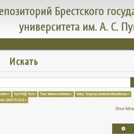
епозиторий Брестского госуд
университета им. А. С. П
Искать
район ×
Has File(s): true ×
Тема: тяжелые металлы ×
Автор: Токарчук, Светлана Михайловна ×
ния: [2020 TO 2022] ×
Show Advan