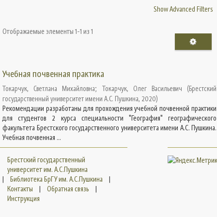
Show Advanced Filters
Отображаемые элементы 1-1 из 1
Учебная почвенная практика
Токарчук, Светлана Михайловна
;
Токарчук, Олег Васильевич
(
Брестский
государственный университет имени А.С. Пушкина
,
2020
)
Рекомендации разработаны для прохождения учебной почвенной практики
для студентов 2 курса специальности "География" географического
факультета Брестского государственного университета имени А.С. Пушкина.
Учебная почвенная ...
Брестский государственный
университет им. А.С.Пушкина
|
Библиотека БрГУ им. А.С.Пушкина
|
Контакты
|
Обратная связь
|
Инструкция