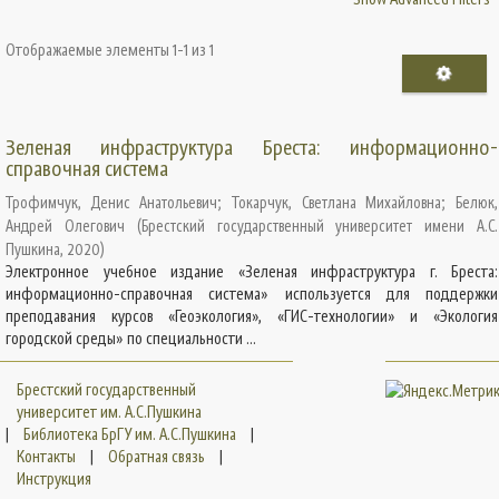
Отображаемые элементы 1-1 из 1
Зеленая инфраструктура Бреста: информационно-
справочная система
Трофимчук, Денис Анатольевич
;
Токарчук, Светлана Михайловна
;
Белюк,
Андрей Олегович
(
Брестский государственный университет имени А.С.
Пушкина
,
2020
)
Электронное учебное издание «Зеленая инфраструктура г. Бреста:
информационно-справочная система» используется для поддержки
преподавания курсов «Геоэкология», «ГИС-технологии» и «Экология
городской среды» по специальности ...
Брестский государственный
университет им. А.С.Пушкина
|
Библиотека БрГУ им. А.С.Пушкина
|
Контакты
|
Обратная связь
|
Инструкция