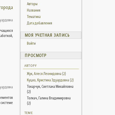
Авторы
города
Названия
Тематика
дуардовна
Дата добавления
учащихся
МОЯ УЧЕТНАЯ ЗАПИСЬ
аботкой,
Войти
ПРОСМОТР
АВТОРУ
Жук, Алеся Леонидовна (2)
Куцко, Кристина Эдуардовна (2)
Токарчук, Светлана Михайловна
дуардовна
(2)
лементов
Толкач, Галина Владимировна
 системе
(2)
ТЕМЕ