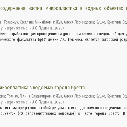
содержания частиц микропластика в водных объектах 
а
;
Токарчук, Светлана Михайловна
;
Жук, Алеся Леонидовна
;
Куцко, Кристина Э
 университет имени А.С. Пушкина
,
2020
)
бие разработано для проведения гидроэкологических исследований для 
ического факультета БрГУ имени А.С. Пушкина. Является авторской разр
икропластика в водоемах города Бреста
вна
;
Толкач, Галина Владимировна
;
Жук, Алеся Леонидовна
;
Куцко, Кристина Э
 университет имени А.С. Пушкина
,
2020
)
 система представляет собой результаты исследования по определению э
объектах (30 репрезентативных водоемов) в черте города Бреста. В
.