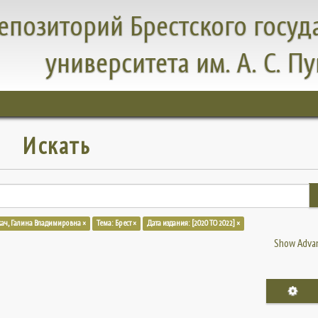
епозиторий Брестского госуд
университета им. А. С. П
Искать
кач, Галина Владимировна ×
Тема: Брест ×
Дата издания: [2020 TO 2022] ×
Show Advan