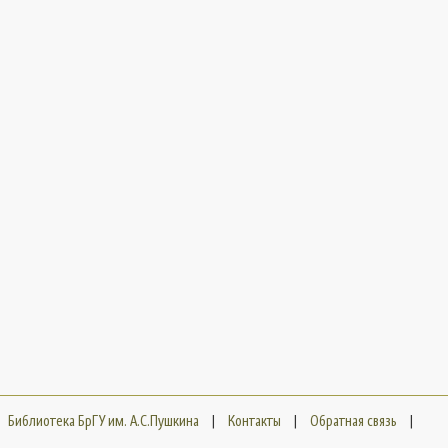
Библиотека БрГУ им. А.С.Пушкина
|
Контакты
|
Обратная связь
|