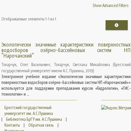
Show Advanced Filters
Отображаемые элементы 1-1 из 1
Экологически значимые характеристики поверхностных
водосборов озёрно-бассейновых систем НП
"Нарочанский"
Токарчук, Олег Васильевич
;
Токарчук, Светлана Михайловна
(
Брестский
государственный университет имени А.С. Пушкина
,
2019
)
Электронное учебное издание «Экологически значимые характеристики
поверхностных водосборов озёрно-бассейновых систем НП «Нарочанский»»
используется для поддержки преподавания курсов «Гидрология», «ГИС-
технологии» и ...
Брестский государственный
университет им. А.С.Пушкина
|
Библиотека БрГУ им. А.С.Пушкина
|
Контакты
|
Обратная связь
|
Инструкция