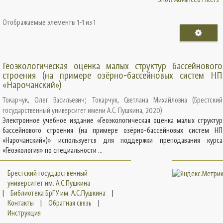
Отображаемые элементы 1-1 из 1
Геоэкологическая оценка малых структур бассейнового
строения (на примере озёрно-бассейновых систем НП
«Нарочанский»)
Токарчук, Олег Васильевич
;
Токарчук, Светлана Михайловна
(
Брестский
государственный университет имени А.С. Пушкина
,
2020
)
Электронное учебное издание «Геоэкологическая оценка малых структур
бассейнового строения (на примере озёрно-бассейновых систем НП
«Нарочанский»)» используется для поддержки преподавания курса
«Геоэкология» по специальности ...
Брестский государственный
университет им. А.С.Пушкина
|
Библиотека БрГУ им. А.С.Пушкина
|
Контакты
|
Обратная связь
|
Инструкция