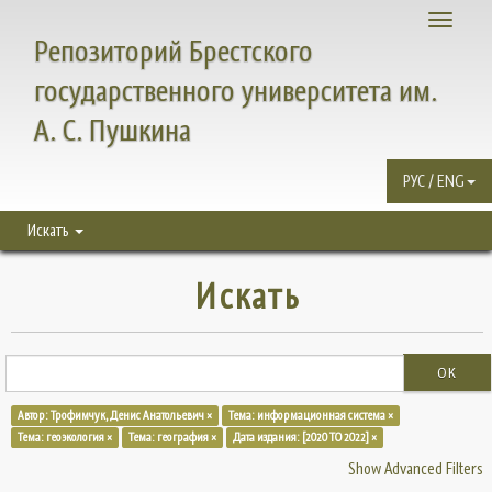
Toggle
Репозиторий Брестского
navigati
государственного университета им.
А. С. Пушкина
РУС / ENG
Искать
Искать
OK
Автор: Трофимчук, Денис Анатольевич ×
Тема: информационная система ×
Тема: геоэкология ×
Тема: география ×
Дата издания: [2020 TO 2022] ×
Show Advanced Filters