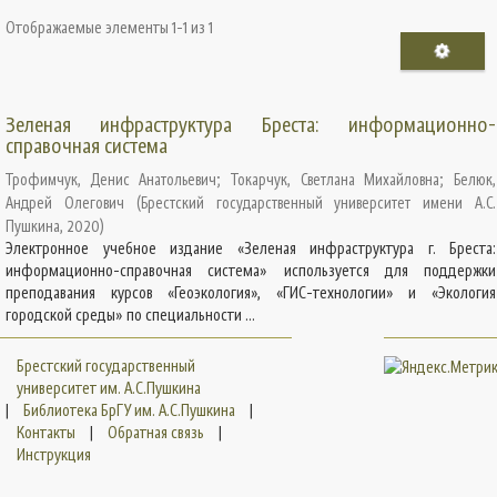
Отображаемые элементы 1-1 из 1
Зеленая инфраструктура Бреста: информационно-
справочная система
Трофимчук, Денис Анатольевич
;
Токарчук, Светлана Михайловна
;
Белюк,
Андрей Олегович
(
Брестский государственный университет имени А.С.
Пушкина
,
2020
)
Электронное учебное издание «Зеленая инфраструктура г. Бреста:
информационно-справочная система» используется для поддержки
преподавания курсов «Геоэкология», «ГИС-технологии» и «Экология
городской среды» по специальности ...
Брестский государственный
университет им. А.С.Пушкина
|
Библиотека БрГУ им. А.С.Пушкина
|
Контакты
|
Обратная связь
|
Инструкция