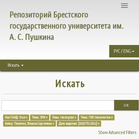
Toggle
Репозиторий Брестского
navigati
государственного университета им.
А. С. Пушкина
РУС / ENG
Искать
Искать
OK
Has File(s): true ×
Тема: ЭУИ ×
Тема: геопортал ×
Тема: ГИС-технологии ×
Автор: Полячок, Татьяна Сергеевна ×
Дата издания: [2020 TO 2022] ×
Show Advanced Filters