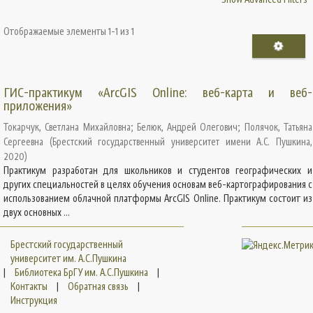
Отображаемые элементы 1-1 из 1
ГИС-практикум «ArcGIS Online: веб-карта и веб-
приложения»
Токарчук, Светлана Михайловна
;
Белюк, Андрей Олегович
;
Полячок, Татьяна
Сергеевна
(
Брестский государственный университет имени А.С. Пушкина
,
2020
)
Практикум разработан для школьников и студентов географических и
других специальностей в целях обучения основам веб-картографирования с
использованием облачной платформы ArcGIS Online. Практикум состоит из
двух основных ...
Брестский государственный
университет им. А.С.Пушкина
|
Библиотека БрГУ им. А.С.Пушкина
|
Контакты
|
Обратная связь
|
Инструкция