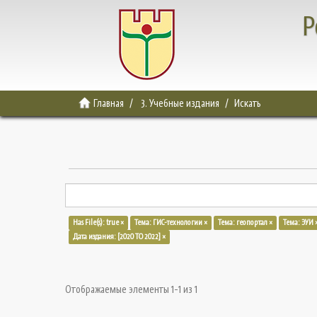
Р
Главная
3. Учебные издания
Искать
Has File(s): true ×
Тема: ГИС-технологии ×
Тема: геопортал ×
Тема: ЭУИ 
Дата издания: [2020 TO 2022] ×
Отображаемые элементы 1-1 из 1