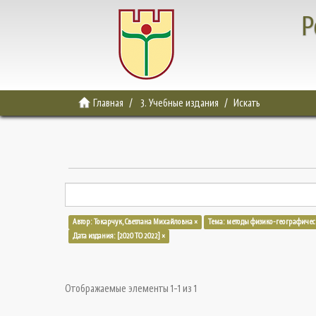
Р
Главная
3. Учебные издания
Искать
Автор: Токарчук, Светлана Михайловна ×
Тема: методы физико-географичес
Дата издания: [2020 TO 2022] ×
Отображаемые элементы 1-1 из 1