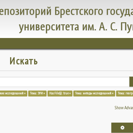
епозиторий Брестского госуд
университета им. А. С. П
Искать
ких исследований ×
Тема: ЭУИ ×
Has File(s): true ×
Тема: методы исследований ×
Тема: геог
Show Advan