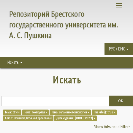
Toggle
Репозиторий Брестского
navigati
государственного университета им.
А. С. Пушкина
РУС / ENG
Искать
Искать
OK
Тема: ЭУИ ×
Тема: геопортал ×
Тема: облачные технологии ×
Has File(s): true ×
Автор: Полячок, Татьяна Сергеевна ×
Дата издания: [2020 TO 2022] ×
Show Advanced Filters