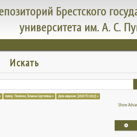
епозиторий Брестского госуд
университета им. А. С. П
Искать
×
Автор: Полячок, Татьяна Сергеевна ×
Дата издания: [2020 TO 2022] ×
Show Advan