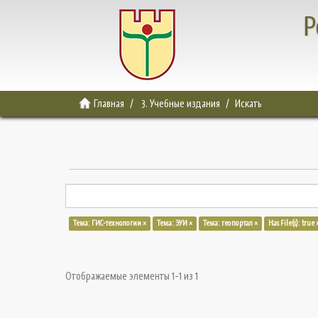
Р
Главная
3. Учебные издания
Искать
Тема: ГИС-технологии ×
Тема: ЭУИ ×
Тема: геопортал ×
Has File(s): true 
Отображаемые элементы 1-1 из 1