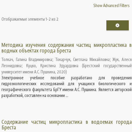
Show Advanced Filters
Отображаемые элементы 1-2 из 2
Методика изучения содержания частиц микропластика в
водных объектах города Бреста
Толкач, Галина Владимировна
;
Токарчук, Светлана Михайловна
;
Жук, Алеся
Леонидовна
;
Куцко, Кристина Эдуардовна
(
Брестский государственный
университет имени А.С. Пушкина
,
2020
)
Электронное учебное пособие разработано для проведения
гидроэкологических исследований для учащихся биологического и
географического факультета БрГУ имени А.С. Пушкина. Является авторской
разработкой, составлен на основании ...
Содержание частиц микропластика в водоемах города
Бреста