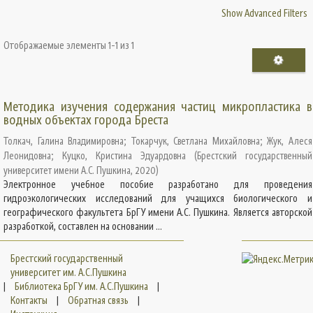
Show Advanced Filters
Отображаемые элементы 1-1 из 1
Методика изучения содержания частиц микропластика в
водных объектах города Бреста
Толкач, Галина Владимировна
;
Токарчук, Светлана Михайловна
;
Жук, Алеся
Леонидовна
;
Куцко, Кристина Эдуардовна
(
Брестский государственный
университет имени А.С. Пушкина
,
2020
)
Электронное учебное пособие разработано для проведения
гидроэкологических исследований для учащихся биологического и
географического факультета БрГУ имени А.С. Пушкина. Является авторской
разработкой, составлен на основании ...
Брестский государственный
университет им. А.С.Пушкина
|
Библиотека БрГУ им. А.С.Пушкина
|
Контакты
|
Обратная связь
|