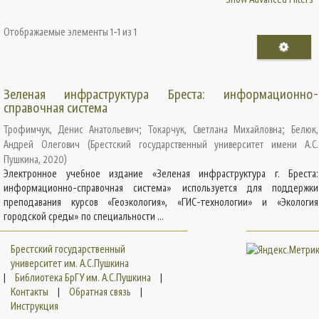
Отображаемые элементы 1-1 из 1
Зеленая инфраструктура Бреста: информационно-
справочная система
Трофимчук, Денис Анатольевич
;
Токарчук, Светлана Михайловна
;
Белюк,
Андрей Олегович
(
Брестский государственный университет имени А.С.
Пушкина
,
2020
)
Электронное учебное издание «Зеленая инфраструктура г. Бреста:
информационно-справочная система» используется для поддержки
преподавания курсов «Геоэкология», «ГИС-технологии» и «Экология
городской среды» по специальности ...
Брестский государственный
университет им. А.С.Пушкина
|
Библиотека БрГУ им. А.С.Пушкина
|
Контакты
|
Обратная связь
|
Инструкция