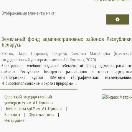
Отображаемые элементы 1-1 из 1
Земельный фонд административных районов Республики
Беларусь
Юхнюк, Павел Петрович
;
Токарчук, Светлана Михайловна
(
Брестский
государственный университет имени А.С. Пушкина
,
2020
)
Электронное учебное издание «Земельный фонд административных
районов Республики Беларусь» разработано в целях поддержки
преподавания курсов «Методы географических исследований»,
«Природопользование и охрана природы», ...
Брестский государственный
университет им. А.С.Пушкина
|
Библиотека БрГУ им. А.С.Пушкина
|
Контакты
|
Обратная связь
|
Инструкция