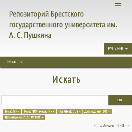
Toggle
Репозиторий Брестского
navigati
государственного университета им.
А. С. Пушкина
РУС / ENG
Искать
Искать
OK
Тема: ЭУИ ×
Тема: ГИС-технологии ×
Has File(s): true ×
Дата издания: 2021 ×
Дата издания: [2020 TO 2022] ×
Show Advanced Filters