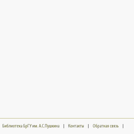
Библиотека БрГУ им. А.С.Пушкина
|
Контакты
|
Обратная связь
|