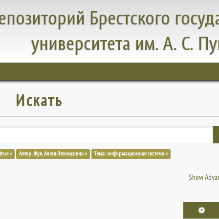
епозиторий Брестского госуд
университета им. А. С. П
Искать
 true ×
Автор: Жук, Алеся Леонидовна ×
Тема: информационная система ×
Show Advan