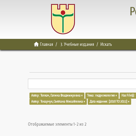
Р
Главная
3. Учебные издания
Искать
Автор: Толкач, Галина Владимировна ×
Тема: гидроэкология ×
Has File(s):
Автор: Токарчук, Светлана Михайловна ×
Дата издания: [2020 TO 2022] ×
Отображаемые элементы 1-2 из 2