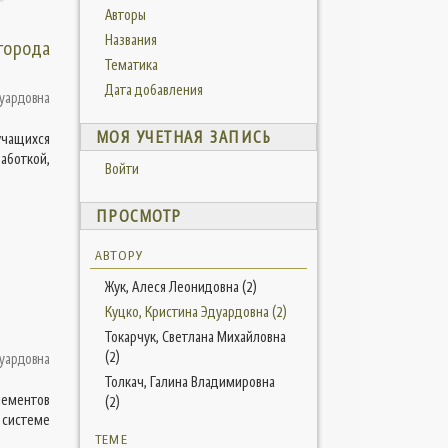
Авторы
Названия
города
Тематика
Дата добавления
дуардовна
МОЯ УЧЕТНАЯ ЗАПИСЬ
учащихся
аботкой,
Войти
ПРОСМОТР
АВТОРУ
Жук, Алеся Леонидовна (2)
Куцко, Кристина Эдуардовна (2)
Токарчук, Светлана Михайловна
(2)
дуардовна
Толкач, Галина Владимировна
лементов
(2)
 системе
ТЕМЕ