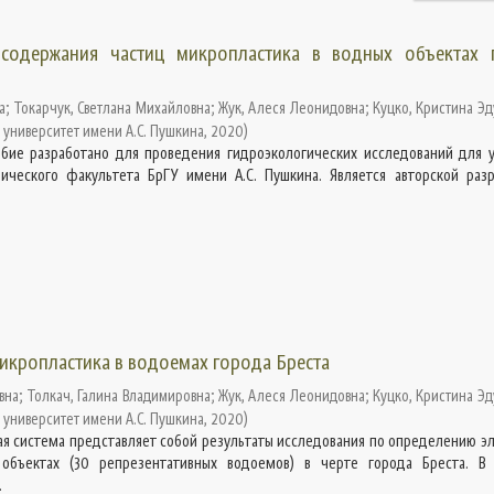
содержания частиц микропластика в водных объектах 
а
;
Токарчук, Светлана Михайловна
;
Жук, Алеся Леонидовна
;
Куцко, Кристина Э
 университет имени А.С. Пушкина
,
2020
)
бие разработано для проведения гидроэкологических исследований для 
ического факультета БрГУ имени А.С. Пушкина. Является авторской разр
икропластика в водоемах города Бреста
вна
;
Толкач, Галина Владимировна
;
Жук, Алеся Леонидовна
;
Куцко, Кристина Э
 университет имени А.С. Пушкина
,
2020
)
 система представляет собой результаты исследования по определению э
объектах (30 репрезентативных водоемов) в черте города Бреста. В
.